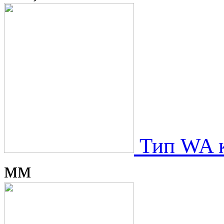
Тип WA к
мм