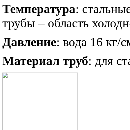
Температура
: стальны
трубы – область холод
Давление
: вода 16 кг/с
Материал труб
: для с