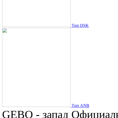
Тип DSK
Тип ANB
GEBO - запад
Официаль